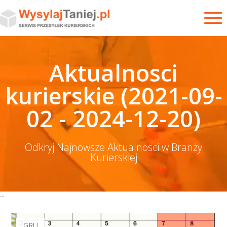
Aktualnosci
kurierskie (2021-09-
02 - 2024-12-20)
Odkryj Najnowsze Aktualnosci w Branży
Kurierskiej
...
GRU