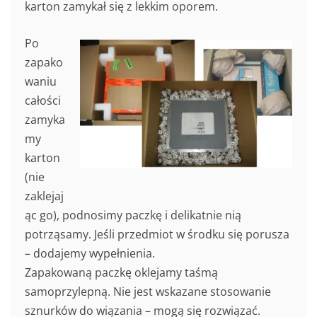
karton zamykał się z lekkim oporem.
Po
zapako
waniu
całości
zamyka
my
karton
(nie
zaklejaj
ąc go), podnosimy paczkę i delikatnie nią
potrząsamy. Jeśli przedmiot w środku się porusza
– dodajemy wypełnienia.
Zapakowaną paczkę oklejamy taśmą
samoprzylepną. Nie jest wskazane stosowanie
sznurków do wiązania – mogą się rozwiązać.