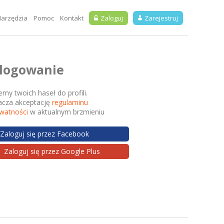
arzędzia
Pomoc
Kontakt
Zaloguj
Zarejestruj
 logowanie
my twoich haseł do profili.
cza akceptację
regulaminu
ywatności
w aktualnym brzmieniu
Zaloguj się przez Facebook
Zaloguj się przez Google Plus