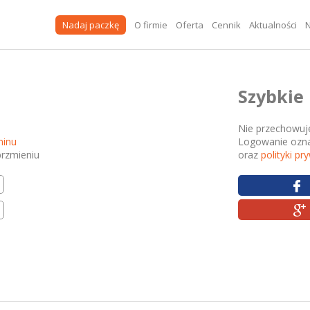
Nadaj paczkę
O firmie
Oferta
Cennik
Aktualności
N
Szybkie
Nie przechowuje
minu
Logowanie ozna
rzmieniu
oraz
polityki pr