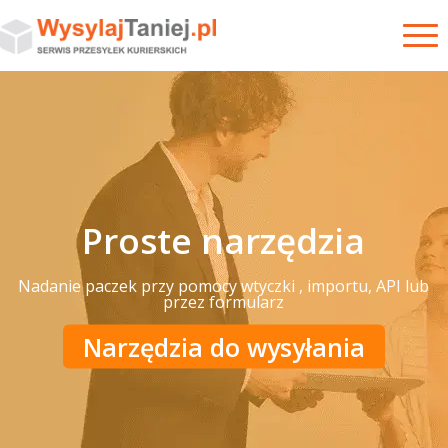
Proste narzędzia
Nadanie paczek przy pomocy
wtyczki
, importu, API lub
przez formularz
Narzędzia do wysyłania