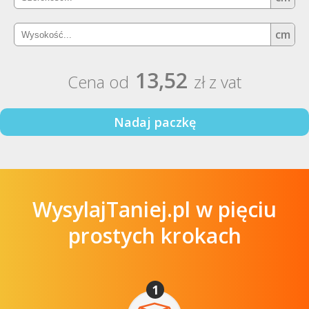
cm
13,52
Cena od
zł z vat
Nadaj paczkę
WysylajTaniej.pl w pięciu
prostych krokach
1