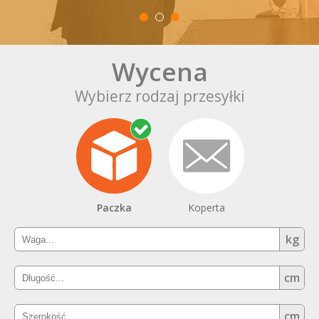
Wycena
Wybierz rodzaj przesyłki
Paczka
Koperta
kg
cm
cm