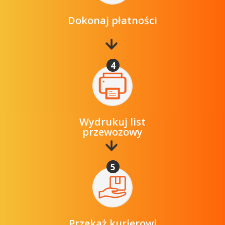
Dokonaj płatności
4
Wydrukuj list
przewozowy
5
Przekaż kurierowi