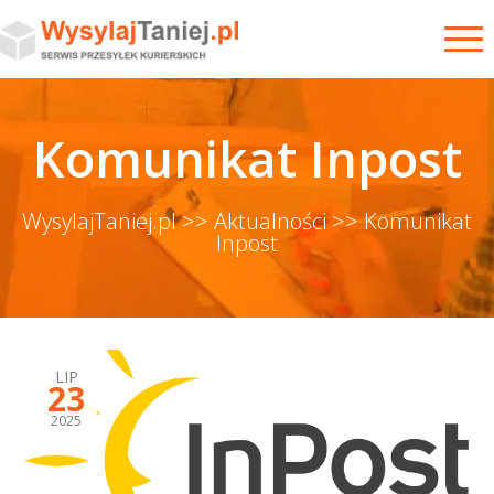
Komunikat Inpost
WysylajTaniej.pl >>
Aktualności >>
Komunikat
Inpost
LIP
23
2025