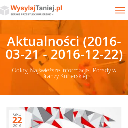
Aktualności (2016-
03-21 - 2016-12-22)
Odkryj Najświeższe Informacje i Porady w
Branży Kurierskiej
...
GRU
22
2016