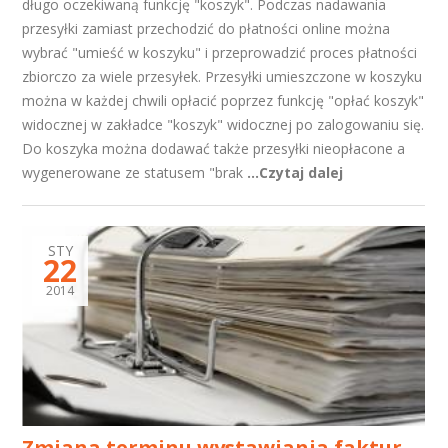
długo oczekiwaną funkcję "koszyk". Podczas nadawania
przesyłki zamiast przechodzić do płatności online można
wybrać "umieść w koszyku" i przeprowadzić proces płatności
zbiorczo za wiele przesyłek. Przesyłki umieszczone w koszyku
można w każdej chwili opłacić poprzez funkcję "opłać koszyk"
widocznej w zakładce "koszyk" widocznej po zalogowaniu się.
Do koszyka można dodawać także przesyłki nieopłacone a
wygenerowane ze statusem "brak
...Czytaj dalej
STY
22
2014
Zmiana terminu wystawiania faktur