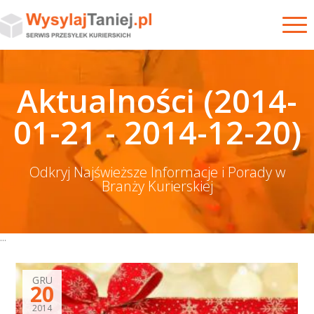
Aktualności (2014-
01-21 - 2014-12-20)
Odkryj Najświeższe Informacje i Porady w
Branży Kurierskiej
...
GRU
20
2014