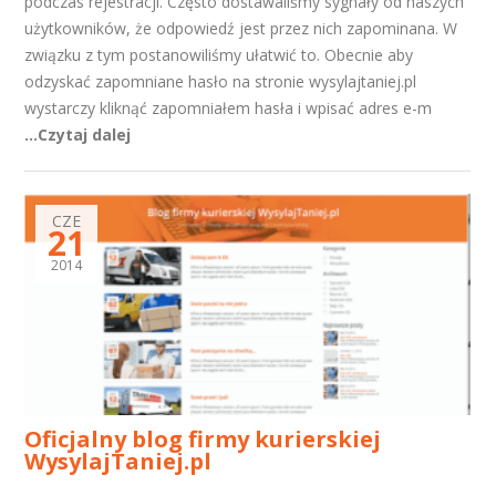
podczas rejestracji. Często dostawaliśmy sygnały od naszych
użytkowników, że odpowiedź jest przez nich zapominana. W
związku z tym postanowiliśmy ułatwić to. Obecnie aby
odzyskać zapomniane hasło na stronie wysylajtaniej.pl
wystarczy kliknąć zapomniałem hasła i wpisać adres e-m
...Czytaj dalej
CZE
21
2014
Oficjalny blog firmy kurierskiej
WysylajTaniej.pl