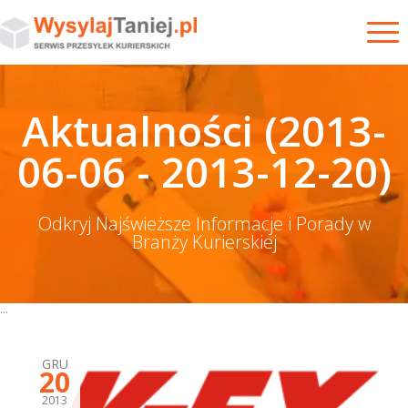
Aktualności (2013-
06-06 - 2013-12-20)
Odkryj Najświeższe Informacje i Porady w
Branży Kurierskiej
...
GRU
20
2013