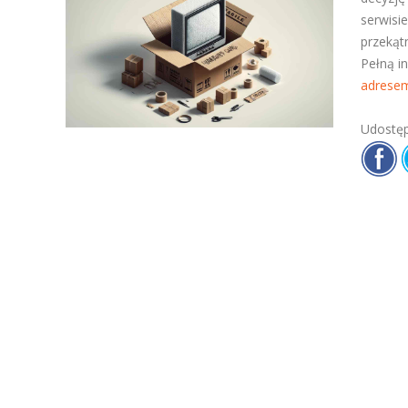
serwisi
przekąt
Pełną i
adrese
Udostęp