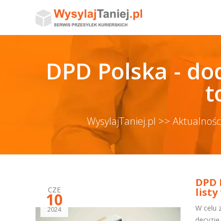
DPD Polska - dod
t
WysylajTaniej.pl >>
Aktualnośc
DPD 
CZE
list
10
W celu 
2024
decyzję