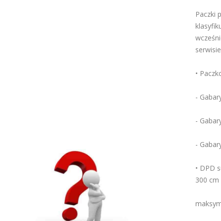
Paczki 
klasyfi
wcześni
serwisi
• Paczk
- Gabar
- Gabar
- Gabar
• DPD s
300 cm
maksyma