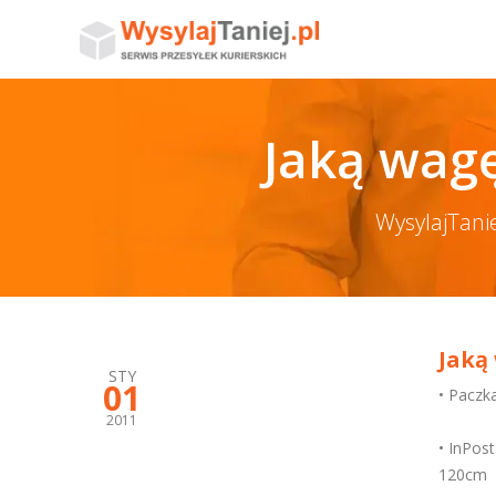
Jaką wag
WysylajTani
Jaką
STY
01
• Paczk
2011
• InPos
120cm