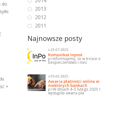
2014
5 do
2013
yłki
2012
2011
ć
Najnowsze posty
s 23-07-2025
Komunikat Inpost
p>informujemy, że w trosce o
bezpieczeństwo i niez
s 05-02-2025
ki
Awaria płatności online w
niektórych bankach
ść +
p>W dniach 4–5 lutego 2025 r.
wystąpiła awaria pła