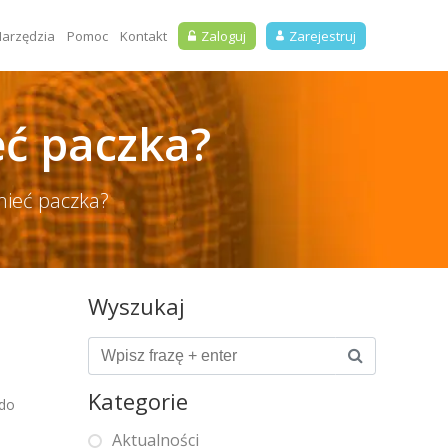
arzędzia
Pomoc
Kontakt
Zaloguj
Zarejestruj
ć paczka?
mieć paczka?
Wyszukaj
Kategorie
 do
Aktualności