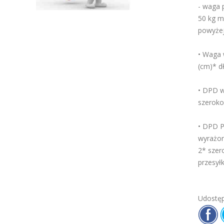
- waga 
50 kg m
powyżej
• Waga 
(cm)* d
• DPD w
szeroko
• DPD P
wyrażon
2* szer
przesyłk
Udostęp