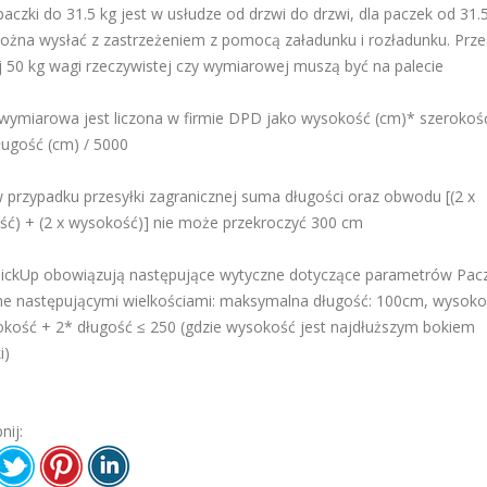
paczki do 31.5 kg jest w usłudze od drzwi do drzwi, dla paczek od 31.
ożna wysłać z zastrzeżeniem z pomocą załadunku i rozładunku. Przes
 50 kg wagi rzeczywistej czy wymiarowej muszą być na palecie
wymiarowa jest liczona w firmie DPD jako wysokość (cm)* szerokoś
ługość (cm) / 5000
 przypadku przesyłki zagranicznej suma długości oraz obwodu [(2 x
ść) + (2 x wysokość)] nie może przekroczyć 300 cm
ickUp obowiązują następujące wytyczne dotyczące parametrów Pacz
e następującymi wielkościami: maksymalna długość: 100cm, wysoko
okość + 2* długość ≤ 250 (gdzie wysokość jest najdłuższym bokiem
i)
nij: