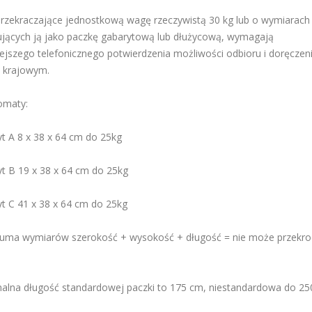
przekraczające jednostkową wagę rzeczywistą 30 kg lub o wymiarach
kujących ją jako paczkę gabarytową lub dłużycową, wymagają
ejszego telefonicznego potwierdzenia możliwości odbioru i doręczen
e krajowym.
omaty:
yt A 8 x 38 x 64 cm do 25kg
yt B 19 x 38 x 64 cm do 25kg
yt C 41 x 38 x 64 cm do 25kg
uma wymiarów szerokość + wysokość + długość = nie może przekro
lna długość standardowej paczki to 175 cm, niestandardowa do 2