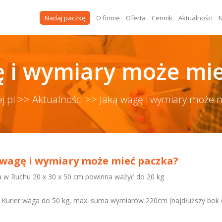
Nadaj paczkę
O firmie
Oferta
Cennik
Aktualności
N
ę i wymiary może mie
ej.pl >>
Aktualności >>
Jaką wagę i wymiary może 
 wagę i wymiary może mieć paczka?
a w Ruchu 20 x 30 x 50 cm powinna ważyć do 20 kg
t Kurier waga do 50 kg, max. suma wymiarów 220cm (najdłuższy bok