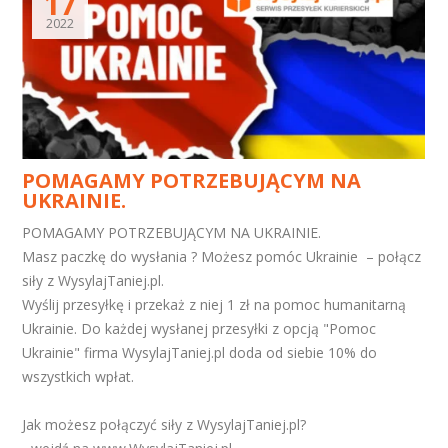
17
2022
POMAGAMY POTRZEBUJĄCYM NA
UKRAINIE.
POMAGAMY POTRZEBUJĄCYM NA UKRAINIE.
Masz paczkę do wysłania ? Możesz pomóc Ukrainie – połącz
siły z WysylajTaniej.pl.
Wyślij przesyłkę i przekaż z niej 1 zł na pomoc humanitarną
Ukrainie. Do każdej wysłanej przesyłki z opcją "Pomoc
Ukrainie" firma WysylajTaniej.pl doda od siebie 10% do
wszystkich wpłat.
Jak możesz połączyć siły z WysylajTaniej.pl?