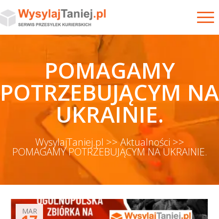
POMAGAMY
POTRZEBUJĄCYM NA
UKRAINIE.
WysylajTaniej.pl >>
Aktualności >>
POMAGAMY POTRZEBUJĄCYM NA UKRAINIE.
MAR