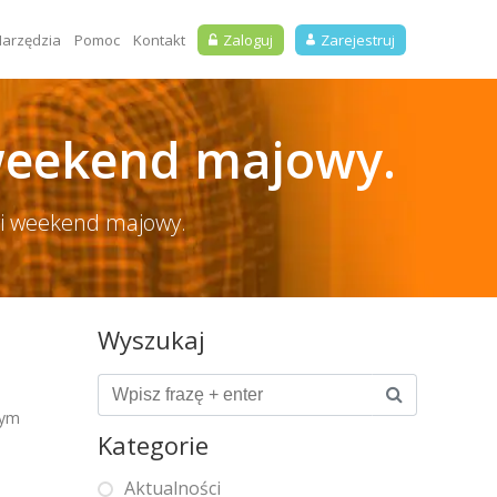
arzędzia
Pomoc
Kontakt
Zaloguj
Zarejestruj
 weekend majowy.
ugi weekend majowy.
Wyszukaj
wym
Kategorie
Aktualności