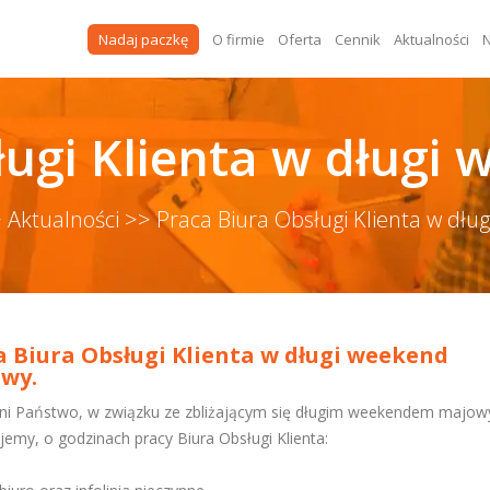
Nadaj paczkę
O firmie
Oferta
Cennik
Aktualności
N
ługi Klienta w długi
>
Aktualności >>
Praca Biura Obsługi Klienta w dł
a Biura Obsługi Klienta w długi weekend
wy.
i Państwo, w związku ze zbliżającym się długim weekendem majo
jemy, o godzinach pracy Biura Obsługi Klienta: