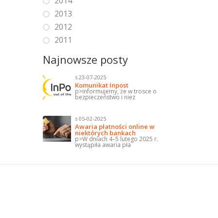
2014
2013
2012
2011
Najnowsze posty
s 23-07-2025
Komunikat Inpost
p>informujemy, że w trosce o
bezpieczeństwo i niez
s 05-02-2025
Awaria płatności online w
niektórych bankach
p>W dniach 4–5 lutego 2025 r.
wystąpiła awaria pła