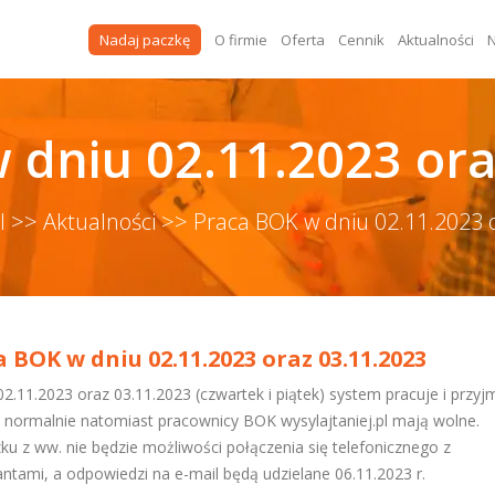
Nadaj paczkę
O firmie
Oferta
Cennik
Aktualności
N
 dniu 02.11.2023 ora
pl >>
Aktualności >>
Praca BOK w dniu 02.11.2023 
 BOK w dniu 02.11.2023 oraz 03.11.2023
02.11.2023 oraz 03.11.2023 (czwartek i piątek) system pracuje i przyj
a normalnie natomiast pracownicy BOK wysylajtaniej.pl mają wolne.
ku z ww. nie będzie możliwości połączenia się telefonicznego z
antami, a odpowiedzi na e-mail będą udzielane 06.11.2023 r.