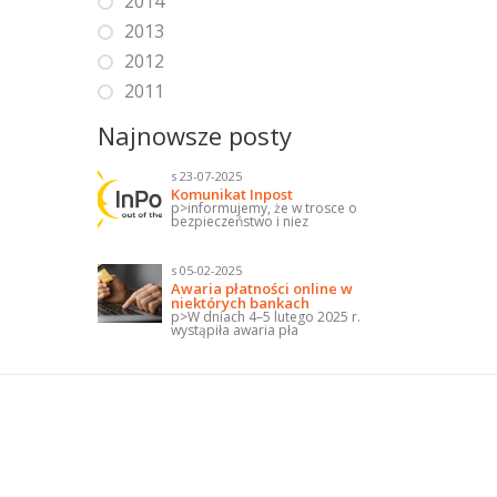
2014
2013
2012
2011
Najnowsze posty
s 23-07-2025
Komunikat Inpost
p>informujemy, że w trosce o
bezpieczeństwo i niez
s 05-02-2025
Awaria płatności online w
niektórych bankach
p>W dniach 4–5 lutego 2025 r.
wystąpiła awaria pła