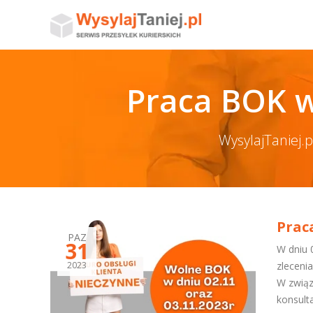
Praca BOK w
WysylajTaniej.
Praca
PAZ
31
W dniu 
2023
zleceni
W związ
konsult