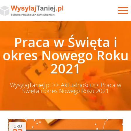
Praca w Święta i
okres Nowego Roku
2021
WysylajTaniej.pl >>
Aktualności >>
Praca w
Święta i okres Nowego Roku 2021
GRU