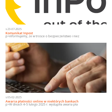
s 23-07-2025
Komunikat Inpost
p>informujemy, że w trosce o bezpieczeństwo i niez
s 05-02-2025
Awaria płatności online w niektórych bankach
p>W dniach 4–5 lutego 2025 r. wystąpiła awaria pła