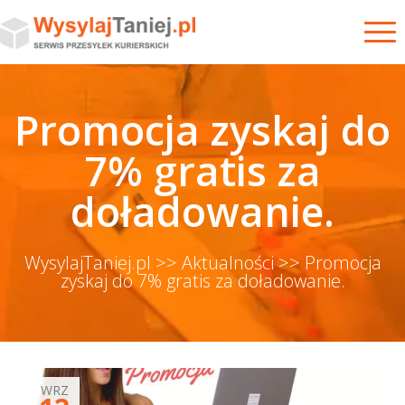
Promocja zyskaj do
7% gratis za
doładowanie.
WysylajTaniej.pl >>
Aktualności >>
Promocja
zyskaj do 7% gratis za doładowanie.
WRZ