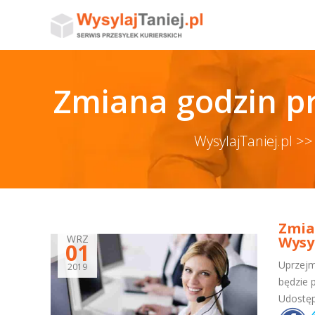
Zmiana godzin pra
WysylajTaniej.pl >
Zmia
WRZ
Wysyl
01
Uprzejm
2019
będzie 
Udostęp