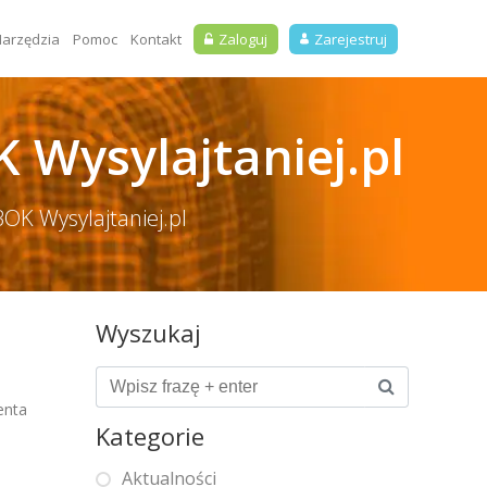
arzędzia
Pomoc
Kontakt
Zaloguj
Zarejestruj
K Wysylajtaniej.pl
BOK Wysylajtaniej.pl
Wyszukaj
enta
Kategorie
Aktualności