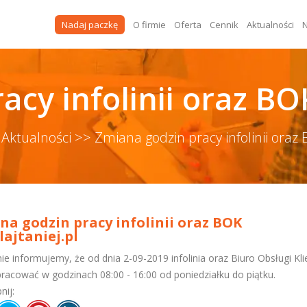
Nadaj paczkę
O firmie
Oferta
Cennik
Aktualności
N
cy infolinii oraz BO
>
Aktualności >>
Zmiana godzin pracy infolinii oraz 
na godzin pracy infolinii oraz BOK
ajtaniej.pl
ie informujemy, że od dnia 2-09-2019 infolinia oraz Biuro Obsługi Kli
pracować w godzinach 08:00 - 16:00 od poniedziałku do piątku.
nij: