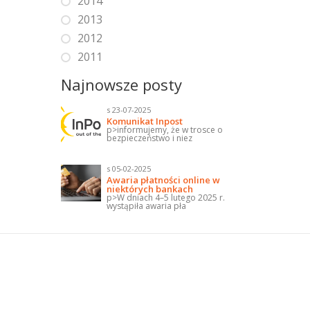
2014
2013
2012
2011
Najnowsze posty
s 23-07-2025
Komunikat Inpost
p>informujemy, że w trosce o
bezpieczeństwo i niez
s 05-02-2025
Awaria płatności online w
niektórych bankach
p>W dniach 4–5 lutego 2025 r.
wystąpiła awaria pła