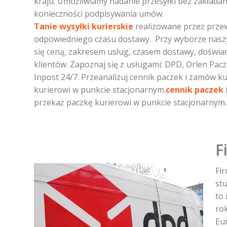
kraju. Umożliwiamy nadanie przesyłki bez zakłada
konieczności podpisywania umów.
Tanie wysyłki kurierskie
realizowane przez prze
odpowiedniego czasu dostawy. Przy wyborze nasz
się ceną, zakresem usług, czasem dostawy, doświa
klientów. Zapoznaj się z usługami: DPD, Orlen Pacz
Inpost 24/7. Przeanalizuj cennik paczek i zamów k
kurierowi w punkcie stacjonarnym.
cennik paczek
przekaż paczkę kurierowi w punkcie stacjonarnym.
F
Fi
st
to
ro
Eu