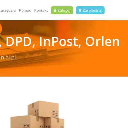
arzędzia
Pomoc
Kontakt
Zaloguj
Zarejestruj
 DPD, InPost, Orlen
iej.pl.