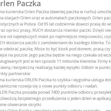
rlen Paczka
rma kurierska Orlen Paczka (dawniej paczka w ruchu) umożl
na stacjach Orlen oraz w automatach paczkowych. Orlen paczk
gistycznych w Polsce. Od 95 lat codziennie dowozi prasę do 
raz oprócz prasy, RUCH dostarcza również paczki. Dzięki sie
lsce od największych miast po najmniejsze miejscowości, czy
CH dostarcza paczki z zamówieniami do każdego klienta. To w
ce odebrać paczkę. Może to być kiosk pod domem, pracą czy s
lejce na poczcie. Jego paczka będzie na niego czekała od wc
sługiwanych jest w ten sposób 11 milionów klientów. Firmy k
rawną i bezpieczną realizację każdej wysyłki. Odbiór w punk
nkty partnerskie
rma kurierska ORLEN Paczka to szybka i wygodna usługa dos
namicznie rozwija się o nowe punkty odbioru i nadań.
LEN Paczka posiada ponad 7400 punktów odbioru przesyłek. 
liwością bezpłatnego przedłużenia o jeden dzień w aplikacji
lne otwieranie skrytki.
erta Orlen Paczka umożliwia wygodny odbiór przesyłki — wy