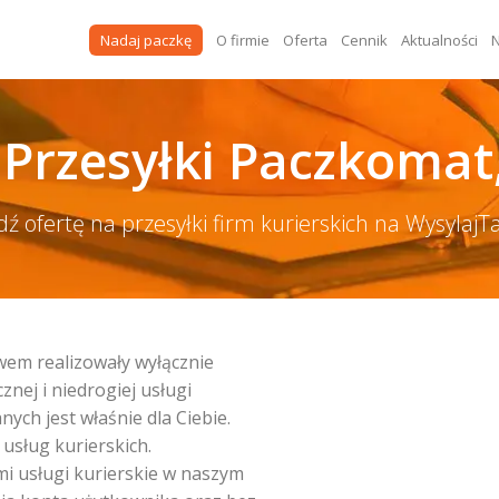
Nadaj paczkę
O firmie
Oferta
Cennik
Aktualności
N
 Przesyłki Paczkomat,
ź ofertę na przesyłki firm kurierskich na WysylajTan
wem realizowały wyłącznie
nej i niedrogiej usługi
ych jest właśnie dla Ciebie.
usług kurierskich.
i usługi kurierskie w naszym