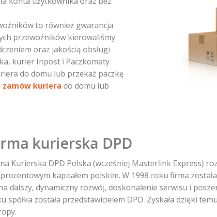
nia konta użytkownika oraz bez
woźników to również gwarancja
ych przewoźników kierowaliśmy
dczeniem oraz jakością obsługi
ka, kurier Inpost i Paczkomaty
uriera do domu lub przekaż paczkę
i
zamów kuriera
do domu lub
irma kurierska DPD
rma Kurierska DPD Polska (wcześniej Masterlink Express) roz
uprocentowym kapitałem polskim. W 1998 roku firma została
 na dalszy, dynamiczny rozwój, doskonalenie serwisu i posz
ku spółka została przedstawicielem DPD. Zyskała dzięki tem
ropy.