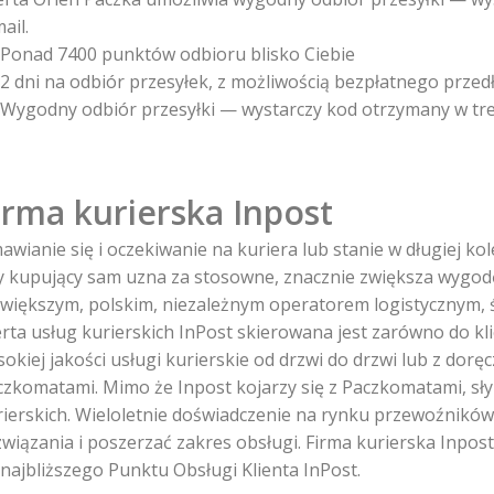
ail.
Ponad 7400 punktów odbioru blisko Ciebie
2 dni na odbiór przesyłek, z możliwością bezpłatnego przedł
Wygodny odbiór przesyłki — wystarczy kod otrzymany w treś
irma kurierska Inpost
wianie się i oczekiwanie na kuriera lub stanie w długiej ko
y kupujący sam uzna za stosowne, znacznie zwiększa wygodę 
jwiększym, polskim, niezależnym operatorem logistycznym, ś
rta usług kurierskich InPost skierowana jest zarówno do kli
sokiej jakości usługi kurierskie od drzwi do drzwi lub z d
czkomatami. Mimo że Inpost kojarzy się z Paczkomatami, sły
rierskich. Wieloletnie doświadczenie na rynku przewoźnik
związania i poszerzać zakres obsługi. Firma kurierska Inpo
 najbliższego Punktu Obsługi Klienta InPost.