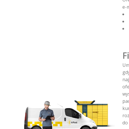
e-m
F
Uma
gd
na
ofe
wy
pa
ku
ro
do