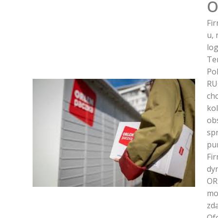
O
Fi
u, 
lo
Te
Po
RU
ch
ko
ob
sp
pu
Fi
dy
OR
moż
zda
Of