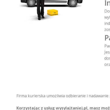
I
Dos
wy
in
zo
P
Pa
Jes
dos
or
Firma kurierska umożliwia odbieranie i nadawanie 
Korzystając z usług wysylajtaniej.pl, masz moż