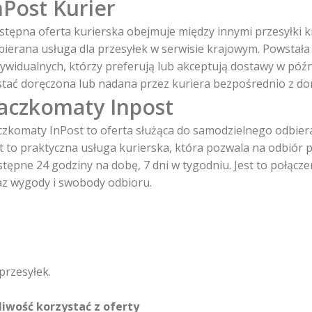
nPost Kurier
tępna oferta kurierska obejmuje między innymi przesyłki kraj
bierana usługa dla przesyłek w serwisie krajowym. Powstała
dywidualnych, którzy preferują lub akceptują dostawy w póź
stać doręczona lub nadana przez kuriera bezpośrednio z do
aczkomaty Inpost
czkomaty InPost to oferta służąca do samodzielnego odbier
t to praktyczna usługa kurierska, która pozwala na odbiór p
tępne 24 godziny na dobę, 7 dni w tygodniu. Jest to połącze
az wygody i swobody odbioru.
przesyłek.
liwość korzystać z oferty