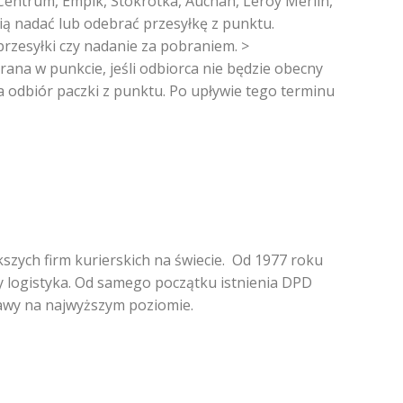
Centrum, Empik, Stokrotka, Auchan, Leroy Merlin,
ią nadać lub odebrać przesyłkę z punktu.
rzesyłki czy nadanie za pobraniem. >
na w punkcie, jeśli odbiorca nie będzie obecny
a odbiór paczki z punktu. Po upływie tego terminu
ększych firm kurierskich na świecie. Od 1977 roku
zy logistyka. Od samego początku istnienia DPD
tawy na najwyższym poziomie.