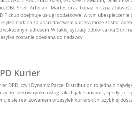
placówkach ABC, Euro Sklep, Groszek, Lewiatan, Delikatesy 
no, OBI, Shell, Arhelan i Martes oraz Topaz można z łatwośc
D Pickup obejmuje usługi dodatkowe, w tym ubezpieczenie p
zesyłka nadana za pośrednictwem kuriera może zostać odebra
d wskazanym adresem. W takiej sytuacji odbiorca ma 3 dni n
zesyłka zostanie odesłana do nadawcy.
PD Kurier
ier DPD, czyli Dynamic Parcel Distribution to jedna z najwi
eży do liderów rynku usług takich jak transport, spedycja c
jmuje się realizowaniem przesyłek kurierskich, szybkiej dos