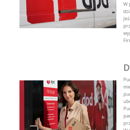
W 
dzi
Je
prz
wy
Fir
D
Pu
mi
pu
ub
Pu
pa
prz