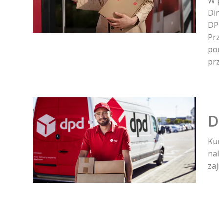
W 
Di
DP
Pr
po
pr
D
Kur
nal
za