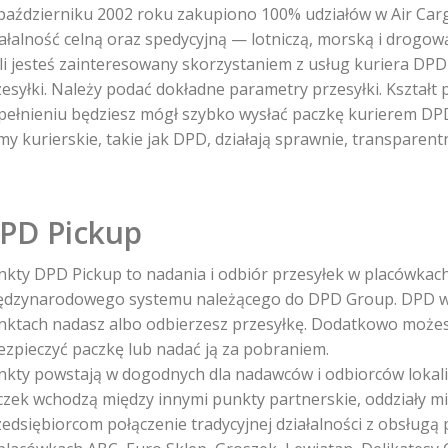
październiku 2002 roku zakupiono 100% udziałów w Air Carg
ałalność celną oraz spedycyjną — lotniczą, morską i drogow
śli jesteś zainteresowany skorzystaniem z usług kuriera DPD
esyłki. Należy podać dokładne parametry przesyłki. Kształt 
pełnieniu będziesz mógł szybko wysłać paczkę kurierem DP
my kurierskie, takie jak DPD, działają sprawnie, transparent
PD Pickup
nkty DPD Pickup to nadania i odbiór przesyłek w placówkach
ędzynarodowego systemu należącego do DPD Group. DPD w c
nktach nadasz albo odbierzesz przesyłkę. Dodatkowo możes
ezpieczyć paczkę lub nadać ją za pobraniem.
nkty powstają w dogodnych dla nadawców i odbiorców lokali
czek wchodzą między innymi punkty partnerskie, oddziały m
edsiębiorcom połączenie tradycyjnej działalności z obsługą 