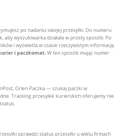
zymujesz po nadaniu swojej przesyłki. Do numeru
ak, aby wyszukiwarka działała w prosty sposób. Po
ików i wyświetla w czasie rzeczywistym informację
kurier i paczkomat.
W ten sposób mając numer
 InPost, Orlen Paczka — szukaj paczki w
godne. Tracking przesyłek kurierskich oferujemy nie
status.
zesyłki sprawdzi status przesyłki u wielu firmach