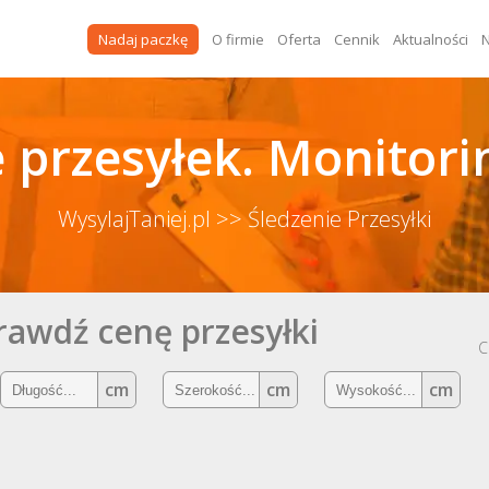
Nadaj paczkę
O firmie
Oferta
Cennik
Aktualności
N
 przesyłek. Monitori
WysylajTaniej.pl
>> Śledzenie Przesyłki
rawdź cenę przesyłki
C
cm
cm
cm