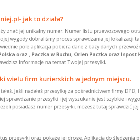
ej.pl- jak to działa?
leży znać jej unikalny numer. Numer listu przewozowego otr
wojej wygody dobraliśmy proces sprawdzania jej lokalizacji t
iednie pole aplikacja pobiera dane z bazy danych przewoźn
 Polska oraz , Paczka w Ruchu, Orlen Paczka oraz Inpost 
awdzisz informacje na temat Twojej przesyłki.
ki wielu firm kurierskich w jednym miejscu.
ystałeś. Jeśli nadałeś przesyłkę za pośrednictwem firmy DPD,
iej sprawdzanie przesyłki i jej wyszukanie jest szybkie i wy
Jeżeli posiadasz numer przesyłki, możesz tutaj sprawdzić jej 
s przesyłki oraz pokaże jej drogę. Aplikacja do śledzenia pr