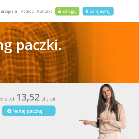
arzędzia
Pomoc
Kontakt
Zaloguj
Zarejestruj
ng paczki.
13,52
ena od
zł z vat
Nadaj paczkę