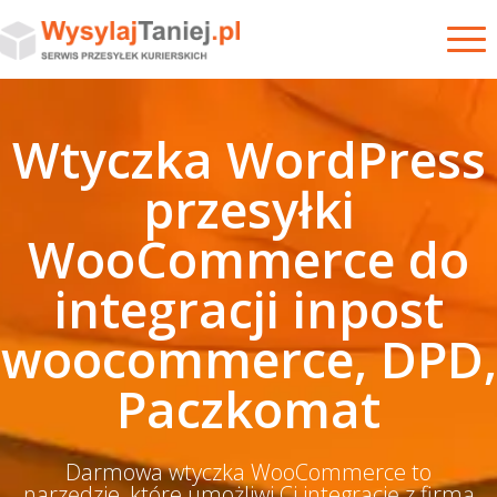
Wtyczka WordPress
przesyłki
WooCommerce do
integracji inpost
woocommerce, DPD,
Paczkomat
Darmowa wtyczka WooCommerce to
narzędzie, które umożliwi Ci integrację z firmą