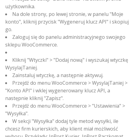
użytkownika.
Na dole strony, po lewej stronie, w panelu "Moje
konto", kliknij przycisk "Wygeneruj klucz API" i skopiuj
go.
Zaloguj się do panelu administracyjnego swojego
sklepu WooCommerce.
Kliknij "Wtyczki" > "Dodaj nową" i wyszukaj wtyczkę
WysylajTaniej.
Zainstaluj wtyczkę, a następnie aktywuj.
Przejdź do menu WooCommerce > WysylajTaniej >
"Konto API" i wklej wygenerowany klucz API, a
następnie kliknij "Zapisz".
Przejdź do menu WooCommerce > "Ustawienia" >
"Wysyłka".
W sekcji "Wysyłka" dodaj tyle metod wysyłki, ile
chcesz firm kurierskich, aby klient miał możliwość
wyboru. Przykłady: InPost Kurier, InPost Paczkomat,