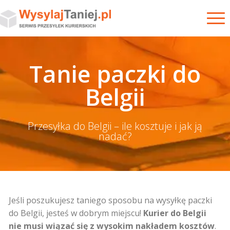
Tanie paczki do
Belgii
Przesyłka do Belgii – ile kosztuje i jak ją
nadać?
Jeśli poszukujesz taniego sposobu na wysyłkę paczki
do Belgii, jesteś w dobrym miejscu!
Kurier do Belgii
nie musi wiązać się z wysokim nakładem kosztów
.