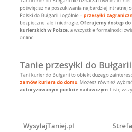
Tani kurier do Bułgarii nie oznacza również koniec
poświęcisz na poszukiwania najbardziej intratnej of
Polski do Bułgarii i ogólnie –
przesyłki zagranicz
bezpieczne, ale i niedrogie.
Oferujemy dostęp do 
kurierskich w Polsce
, a wszystkie formalności z
online.
Tanie przesyłki do Bułgari
Tani kurier do Bułgarii to obiekt dużego zainteres
zamów kuriera do domu
. Możesz również wybrać
autoryzowanym punkcie nadawczym
. Listę ws
WysylajTaniej.pl
Strefa