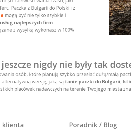
zności zainwestowania czasu, jaki
ert. Paczka z Bułgarii do Polski i z
ne
mogą być nie tylko szybkie i
usług najlepszych firm
wiązane z wysyłką wykonasz w 100%
i jeszcze nigdy nie były tak dos
owania osób, które planują szybko przesłać dużą/małą paczkę
 alternatywną wersję, jaką są
tanie paczki do Bułgarii, k
zystkich placówek nadawczych na terenie Twojego miasta znaj
 klienta
Poradnik / Blog