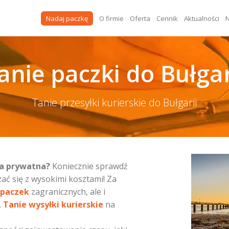
Nadaj paczkę
O firmie
Oferta
Cennik
Aktualności
N
anie paczki do Bułgar
Tanie przesyłki kurierskie do Bułgarii
oba prywatna?
Koniecznie sprawdź
zać się z wysokimi kosztami! Za
 paczek
zagranicznych, ale i
.
Tanie wysyłki kurierskie
na