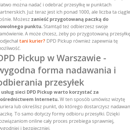
 łatwo można nadać i odebrać przesyłkę w punktach
artnerskich. Już teraz jest ich ponad 1000, ale liczba ta ciągl
ośnie. Możesz
zanieść przygotowaną paczką do
owolnego punktu.
Stamtąd też odbierzesz swoje
amówienie. A może chcesz, żeby po przygotowaną przesyłk
odjechał
tani kurier?
DPD Pickup również zapewnia tę
ożliwość.
DPD Pickup w Warszawie -
wygodna forma nadawania i
odbierania przesyłek
 usług sieci DPD Pickup warto korzystać za
ośrednictwem Internetu.
W ten sposób umówisz wizytę
uriera lub określisz punkt, do którego dostarczysz nadawa
aczkę. To samo dotyczy formy odbioru przesyłki. Dzięki
ozwiązaniom online cały proces przebiega sprawniej,
ygodniej i bezpieczniej.