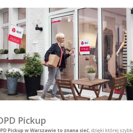
DPD Pickup
PD Pickup w Warszawie to znana sieć
, dzięki której szyb