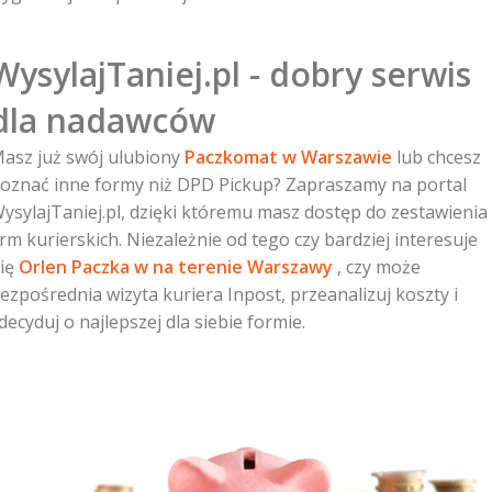
WysylajTaniej.pl - dobry serwis
dla nadawców
asz już swój ulubiony
Paczkomat w Warszawie
lub chcesz
oznać inne formy niż DPD Pickup? Zapraszamy na portal
ysylajTaniej.pl, dzięki któremu masz dostęp do zestawienia
irm kurierskich. Niezależnie od tego czy bardziej interesuje
ię
Orlen Paczka w na terenie Warszawy
, czy może
ezpośrednia wizyta kuriera Inpost, przeanalizuj koszty i
decyduj o najlepszej dla siebie formie.