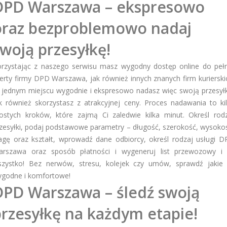
DPD Warszawa – ekspresowo
oraz bezproblemowo nadaj
woją przesyłkę!
rzystając z naszego serwisu masz wygodny dostęp online do peł
erty firmy DPD Warszawa, jak również innych znanych firm kurierski
jednym miejscu wygodnie i ekspresowo nadasz więc swoją przesył
k również skorzystasz z atrakcyjnej ceny. Proces nadawania to ki
ostych kroków, które zajmą Ci zaledwie kilka minut. Określ rod
zesyłki, podaj podstawowe parametry – długość, szerokość, wysoko
gę oraz kształt, wprowadź dane odbiorcy, określ rodzaj usługi 
arszawa oraz sposób płatności i wygeneruj list przewozowy i 
zystko! Bez nerwów, stresu, kolejek czy umów, sprawdź jakie
godne i komfortowe!
DPD Warszawa – śledź swoją
rzesyłkę na każdym etapie!