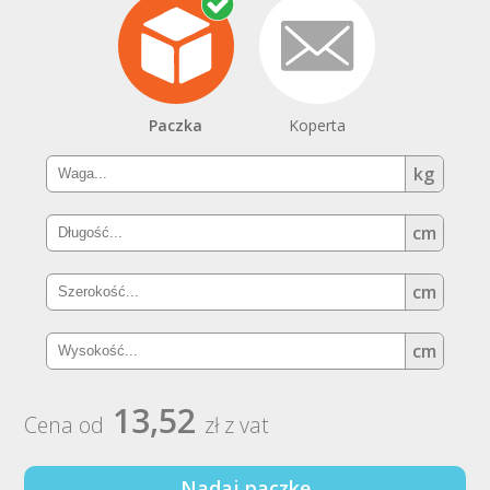
Paczka
Koperta
kg
cm
cm
cm
13,52
Cena od
zł z vat
Nadaj paczkę