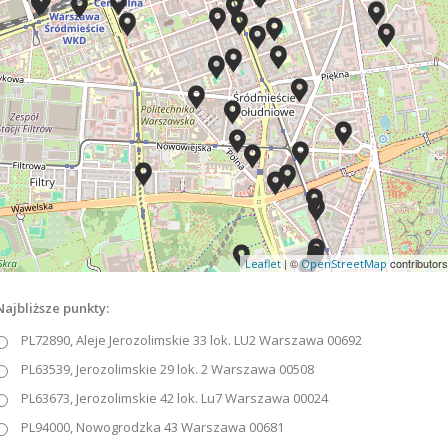
| ©
contributors
Leaflet
OpenStreetMap
Najbliższe punkty:
PL72890, Aleje Jerozolimskie 33 lok. LU2 Warszawa 00692
PL63539, Jerozolimskie 29 lok. 2 Warszawa 00508
PL63673, Jerozolimskie 42 lok. Lu7 Warszawa 00024
PL94000, Nowogrodzka 43 Warszawa 00681