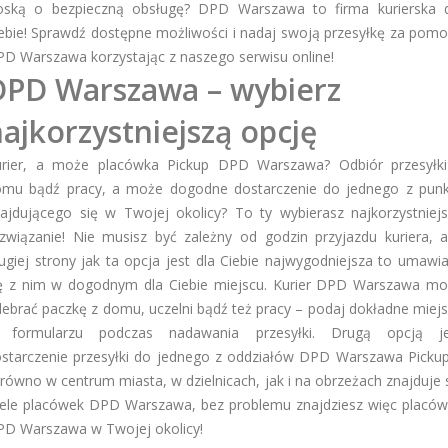
oską o bezpieczną obsługę? DPD Warszawa to firma kurierska 
ebie! Sprawdź dostępne możliwości i nadaj swoją przesyłkę za pom
D Warszawa korzystając z naszego serwisu online!
DPD Warszawa – wybierz
ajkorzystniejszą opcję
urier, a może placówka Pickup DPD Warszawa? Odbiór przesyłki
mu bądź pracy, a może dogodne dostarczenie do jednego z pun
ajdującego się w Twojej okolicy? To ty wybierasz najkorzystniej
związanie! Nie musisz być zależny od godzin przyjazdu kuriera, 
ugiej strony jak ta opcja jest dla Ciebie najwygodniejsza to umawi
ę z nim w dogodnym dla Ciebie miejscu. Kurier DPD Warszawa m
ebrać paczkę z domu, uczelni bądź też pracy – podaj dokładne miej
 formularzu podczas nadawania przesyłki. Drugą opcją je
starczenie przesyłki do jednego z oddziałów DPD Warszawa Picku
równo w centrum miasta, w dzielnicach, jak i na obrzeżach znajduje 
ele placówek DPD Warszawa, bez problemu znajdziesz więc placó
D Warszawa w Twojej okolicy!