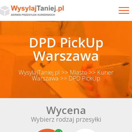
DPD PickUp
Warszawa
WysylajTaniej.pl
>> Miasto
>> Kurier
Warszawa
>> DPD PickUp
Wycena
Wybierz rodzaj przesyłki