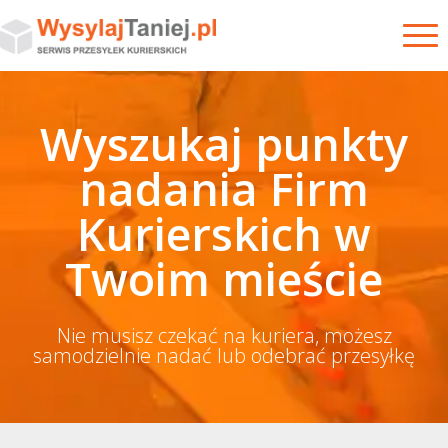
Wyszukaj punkty
nadania Firm
Kurierskich w
Twoim mieście
Nie musisz czekać na kuriera, możesz
samodzielnie nadać lub odebrać przesyłkę