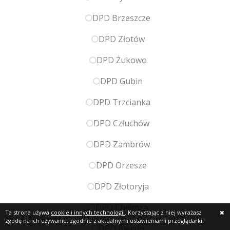
DPD Brzeszcze
DPD Złotów
DPD Żukowo
DPD Gubin
DPD Trzcianka
DPD Człuchów
DPD Zambrów
DPD Orzesze
DPD Złotoryja
DPD Chełmża
Ta strona używa
cookie i innych technologii
. Korzystając z niej wyrażasz
zgodę na ich używanie, zgodnie z aktualnymi ustawieniami przeglądarki.
DPD Bieruń