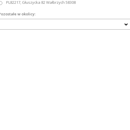
PL82217, Głuszycka 82 Wałbrzych 58308
Pozostałe w okolicy: