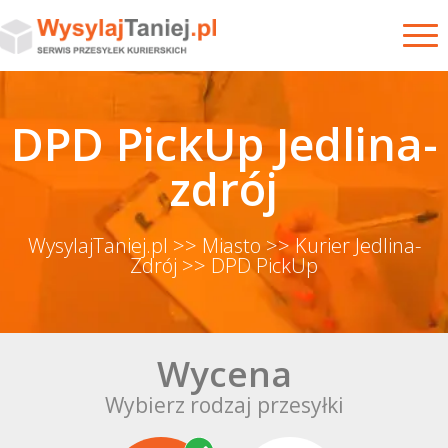
DPD PickUp Jedlina-
zdrój
WysylajTaniej.pl
>> Miasto
>> Kurier Jedlina-
Zdrój
>> DPD PickUp
Wycena
Wybierz rodzaj przesyłki