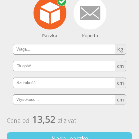
Paczka
Koperta
kg
cm
cm
cm
13,52
Cena od
zł z vat
Nadaj paczkę