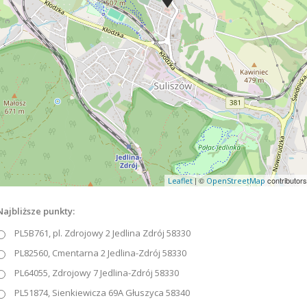
| ©
contributors
Leaflet
OpenStreetMap
Najbliższe punkty:
PL5B761, pl. Zdrojowy 2 Jedlina Zdrój 58330
PL82560, Cmentarna 2 Jedlina-Zdrój 58330
PL64055, Zdrojowy 7 Jedlina-Zdrój 58330
PL51874, Sienkiewicza 69A Głuszyca 58340