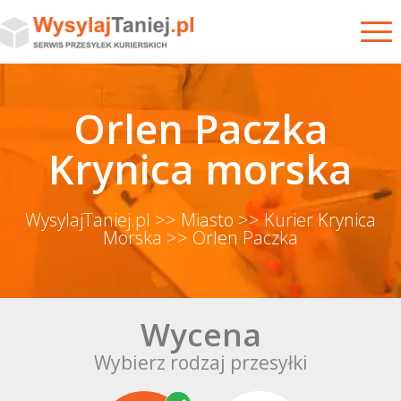
Orlen Paczka
Krynica morska
WysylajTaniej.pl
>> Miasto
>> Kurier Krynica
Morska
>> Orlen Paczka
Wycena
Wybierz rodzaj przesyłki