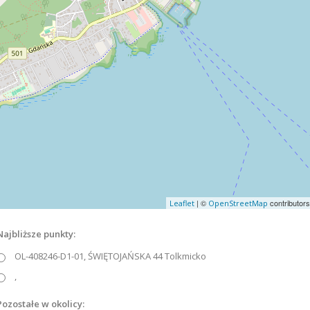
| ©
contributors
Leaflet
OpenStreetMap
Najbliższe punkty:
OL-408246-D1-01, ŚWIĘTOJAŃSKA 44 Tolkmicko
,
Pozostałe w okolicy: