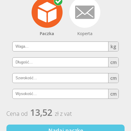
Paczka
Koperta
kg
cm
cm
cm
13,52
Cena od
zł z vat
Nadaj paczkę