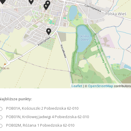
| ©
contributors
Leaflet
OpenStreetMap
Najbliższe punkty:
POB01A, Kościuszki 2 Pobiedziska 62-010
POB01N, Królowej Jadwigi 4 Pobiedziska 62-010
POB02M, Różana 1 Pobiedziska 62-010