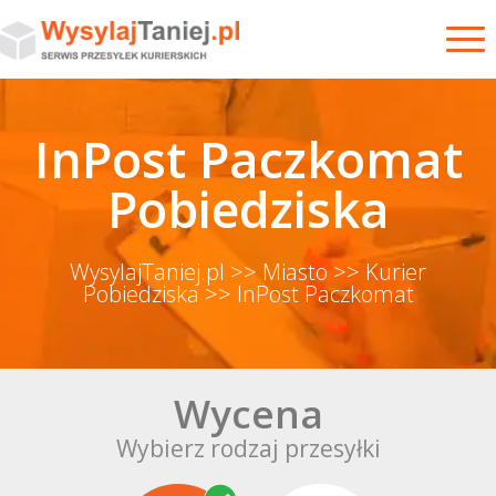
InPost Paczkomat
Pobiedziska
WysylajTaniej.pl
>> Miasto
>> Kurier
Pobiedziska
>> InPost Paczkomat
Wycena
Wybierz rodzaj przesyłki