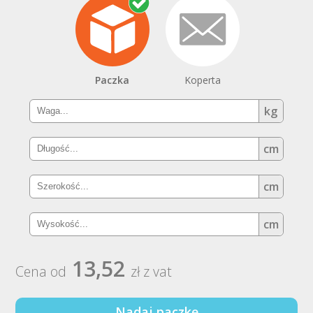
Paczka
Koperta
kg
cm
cm
cm
13,52
Cena od
zł z vat
Nadaj paczkę