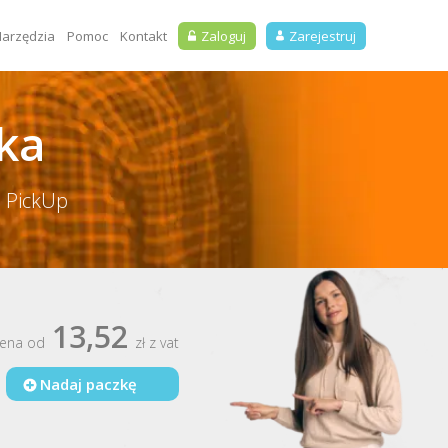
arzędzia
Pomoc
Kontakt
Zaloguj
Zarejestruj
ka
 PickUp
13,52
ena od
zł z vat
Nadaj paczkę