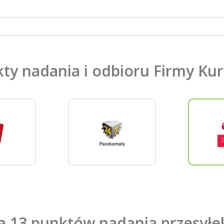
kty nadania i odbioru Firmy Ku
a 13 punktów nadania przesył