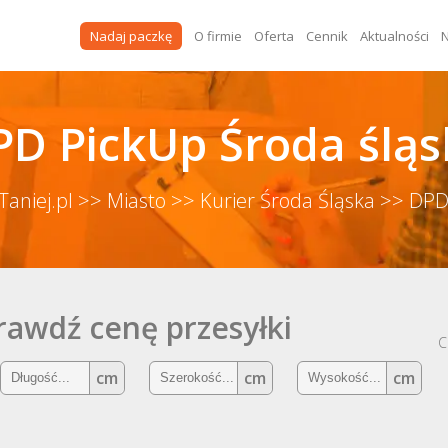
Nadaj paczkę
O firmie
Oferta
Cennik
Aktualności
N
PD PickUp Środa śląs
Taniej.pl
>> Miasto
>> Kurier Środa Śląska
>> DPD
rawdź cenę przesyłki
C
cm
cm
cm