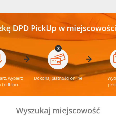
zkę DPD PickUp w miejscowości
3
arz, wybierz
Dokonaj płatności online
Wydr
 i odbioru
prz
Wyszukaj miejscowość