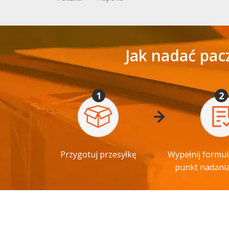
Jak nadać pac
1
2
Przygotuj przesyłkę
Wypełnij formul
punkt nadania