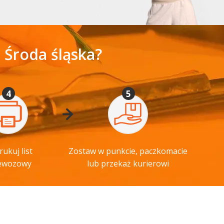
 Środa śląska?
4
5
ukuj list
Zostaw w punkcie, paczkomacie
ewozowy
lub przekaż kurierowi