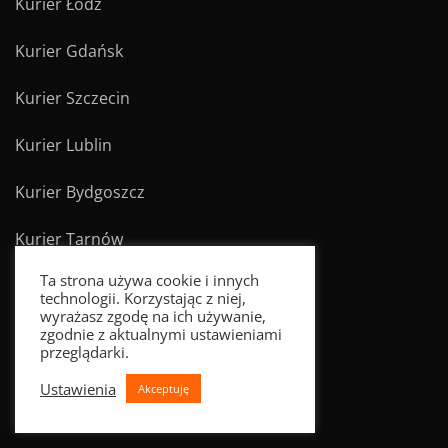
Kurier Łódź
Kurier Gdańsk
Kurier Szczecin
Kurier Lublin
Kurier Bydgoszcz
Kurier Tarnów
Ta strona używa cookie i innych
technologii. Korzystając z niej,
wyrażasz zgodę na ich używanie,
Polityka prywatności
zgodnie z aktualnymi ustawieniami
przeglądarki.
Regulamin
Ustawienia
Akceptuję
Nadaj / Wyceń paczkę