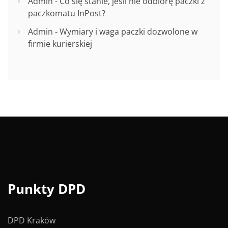
Admin
-
Co się stanie, jeśli nie odbiorę paczki z
paczkomatu InPost?
Admin
-
Wymiary i waga paczki dozwolone w
firmie kurierskiej
Punkty DPD
DPD Kraków