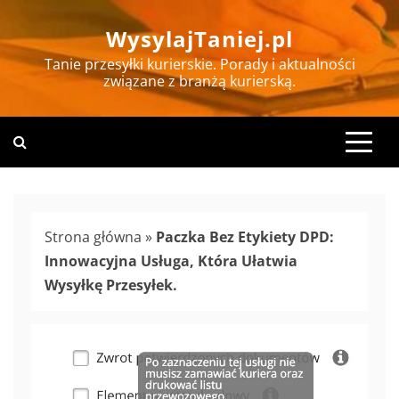
Skip
WysylajTaniej.pl
to
content
Tanie przesyłki kurierskie. Porady i aktualności
związane z branżą kurierską.
Strona główna
»
Paczka Bez Etykiety DPD:
Innowacyjna Usługa, Która Ułatwia
Wysyłkę Przesyłek.