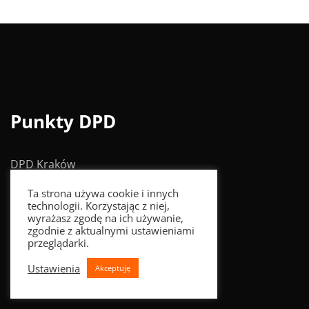
Punkty DPD
DPD Kraków
Ta strona używa cookie i innych
DPD Warszawa
technologii. Korzystając z niej,
wyrażasz zgodę na ich używanie,
DPD Wrocław
zgodnie z aktualnymi ustawieniami
przeglądarki.
DPD Poznań
Ustawienia
Akceptuję
Nadaj / Wyceń paczkę
DPD Łódź