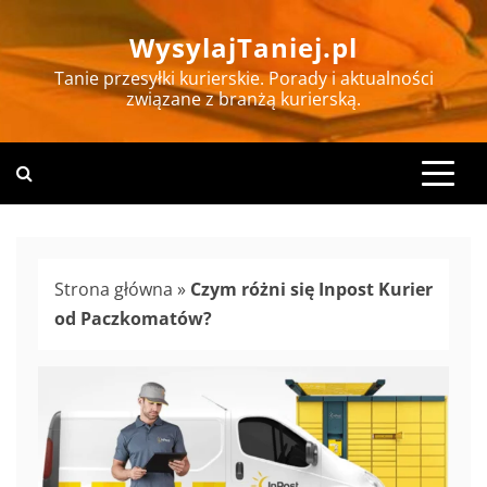
Skip
WysylajTaniej.pl
to
content
Tanie przesyłki kurierskie. Porady i aktualności
związane z branżą kurierską.
Strona główna
»
Czym różni się Inpost Kurier
od Paczkomatów?