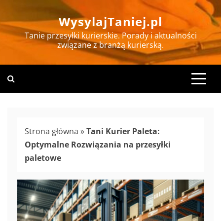
Skip
WysylajTaniej.pl
to
content
Tanie przesyłki kurierskie. Porady i aktualności
związane z branżą kurierską.
Strona główna
»
Tani Kurier Paleta:
Optymalne Rozwiązania na przesyłki
paletowe