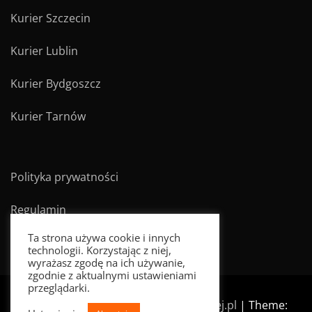
Kurier Szczecin
Kurier Lublin
Kurier Bydgoszcz
Kurier Tarnów
Polityka prywatności
Regulamin
Ta strona używa cookie i innych
technologii. Korzystając z niej,
wyrażasz zgodę na ich używanie,
zgodnie z aktualnymi ustawieniami
przeglądarki.
Dumnie wspierany przez wysylajtaniej.pl
|
Theme: