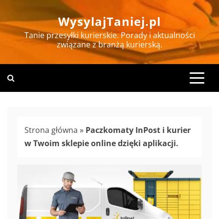
Skip
WysylajTaniej.pl
to
content
Tanie przesyłki kurierskie. Porady i aktualności
związane z branżą kurierską.
Strona główna
»
Paczkomaty InPost i kurier
w Twoim sklepie online dzięki aplikacji.