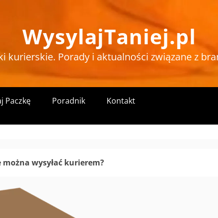
WysylajTaniej.pl
ki kurierskie. Porady i aktualności związane z bra
j Paczkę
Poradnik
Kontakt
e można wysyłać kurierem?