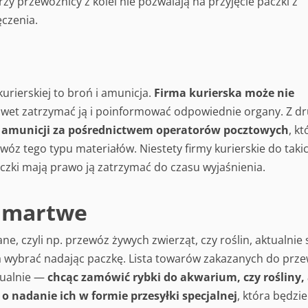
y przewoźnicy z kolei nie pozwalają na przyjęcie paczki z
ęczenia.
urierskiej to broń i amunicja.
Firma kurierska może nie
awet zatrzymać ją i poinformować odpowiednie organy. Z dr
 i amunicji za pośrednictwem operatorów pocztowych
, kt
z tego typu materiałów. Niestety firmy kurierskie do takic
 paczki mają prawo ją zatrzymać do czasu wyjaśnienia.
b martwe
e, czyli np. przewóz żywych zwierząt, czy roślin, aktualnie 
a wybrać nadając paczkę. Lista towarów zakazanych do prz
ualnie —
chcąc zamówić rybki do akwarium, czy rośliny,
 nadanie ich w formie przesyłki specjalnej
, która będzie