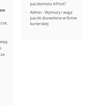
paczkomatu InPost?
iem
Admin
-
Wymiary i waga
paczki dozwolone w firmie
zcze,
kurierskiej
swoją
i.
cze