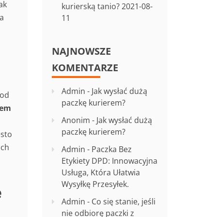
ak
kurierską tanio?
2021-08-
ia
11
NAJNOWSZE
KOMENTARZE
Admin
-
Jak wysłać dużą
pod
paczkę kurierem?
rem
Anonim
-
Jak wysłać dużą
paczkę kurierem?
ęsto
ich
Admin
-
Paczka Bez
Etykiety DPD: Innowacyjna
Usługa, Która Ułatwia
Wysyłkę Przesyłek.
e
Admin
-
Co się stanie, jeśli
nie odbiorę paczki z