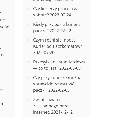
Czy kurierzy pracują w
re
sobotę?
2023-02-24
nne
Kiedy przyjedzie kurier z
iwość
paczką?
2022-07-22
Czym różni się Inpost
Kurier od Paczkomatów?
w
.
2022-07-20
żna
Przesyłka niestandardowa
— co to jest?
2022-06-09
Czy przy kurierze można
sprawdzić zawartość
sz
paczki?
2022-02-03
Zwrot towaru
rm
zakupionego przez
internet.
2021-12-12