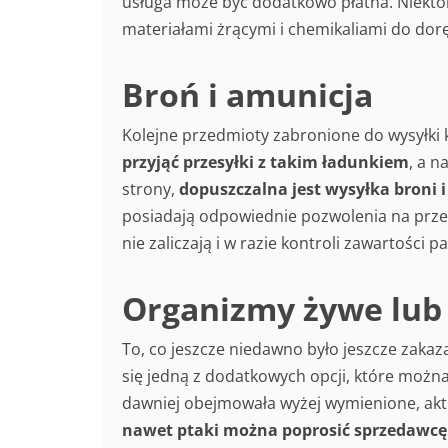
usługa może być dodatkowo płatna. Niektórz
materiałami żrącymi i chemikaliami do dor
Broń i amunicja
Kolejne przedmioty zabronione do wysyłki k
przyjąć przesyłki z takim ładunkiem
, a n
strony,
dopuszczalna jest wysyłka broni
posiadają odpowiednie pozwolenia na przewó
nie zaliczają i w razie kontroli zawartości
Organizmy żywe lu
To, co jeszcze niedawno było jeszcze zakazan
się jedną z dodatkowych opcji, które możn
dawniej obejmowała wyżej wymienione, akt
nawet ptaki można poprosić sprzedawcę o