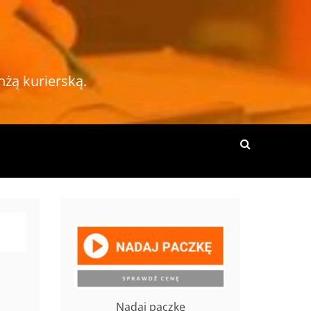
nżą kurierską.
Nadaj paczkę