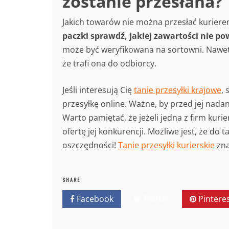
zostanie przesłana?
Jakich towarów nie można przesłać kuriere
paczki sprawdź, jakiej zawartości nie p
może być weryfikowana na sortowni. Nawet j
że trafi ona do odbiorcy.
Jeśli interesują Cię
tanie przesyłki krajowe
, 
przesyłkę online. Ważne, by przed jej nad
Warto pamiętać, że jeżeli jedna z firm kuri
ofertę jej konkurencji. Możliwe jest, że do t
oszczędności!
Tanie przesyłki kurierskie
zna
SHARE
Facebook
Twitter
Pintere