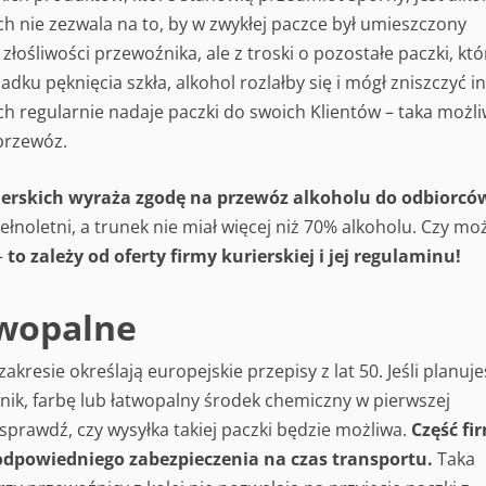
ich nie zezwala na to, by w zwykłej paczce był umieszczony
 złośliwości przewoźnika, ale z troski o pozostałe paczki, któ
dku pęknięcia szkła, alkohol rozlałby się i mógł zniszczyć i
ch regularnie nadaje paczki do swoich Klientów – taka możl
przewóz.
rierskich wyraża zgodę na przewóz alkoholu do odbiorcó
ełnoletni, a trunek nie miał więcej niż 70% alkoholu. Czy mo
–
to zależy od oferty firmy kurierskiej i jej regulaminu!
twopalne
esie określają europejskie przepisy z lat 50. Jeśli planuje
lnik, farbę lub łatwopalny środek chemiczny w pierwszej
i sprawdź, czy wysyłka takiej paczki będzie możliwa.
Część fi
dpowiedniego zabezpieczenia na czas transportu.
Taka