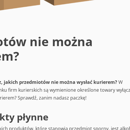
otów nie można
em?
z, jakich przedmiotów nie można wysłać kurierem?
W
ynku firm kurierskich są wymienione określone towary wyłąc
rierem? Sprawdź, zanim nadasz paczkę!
ukty płynne
kich produktów, które stanowią przedmiot sporny, jest alko