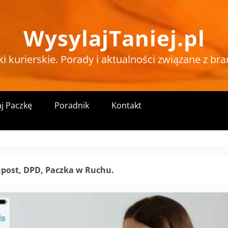
WysylajTaniej.pl
ki kurierskie. Porady i aktualności związane z bra
j Paczkę
Poradnik
Kontakt
Inpost, DPD, Paczka w Ruchu.