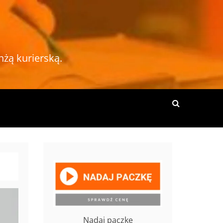
nżą kurierską.
Nadaj paczkę