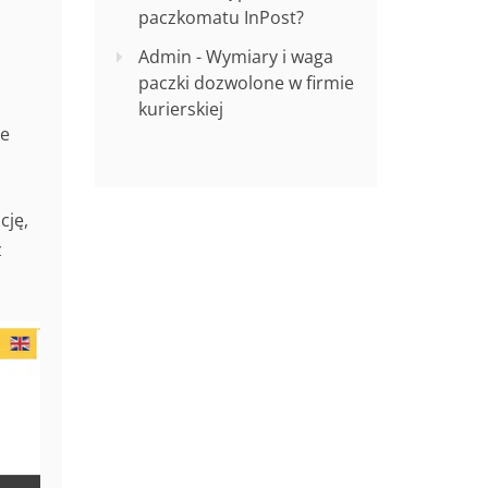
paczkomatu InPost?
Admin
-
Wymiary i waga
paczki dozwolone w firmie
kurierskiej
ze
cję,
z