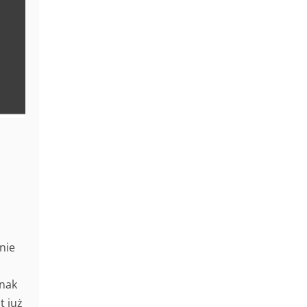
nie
dnak
t już