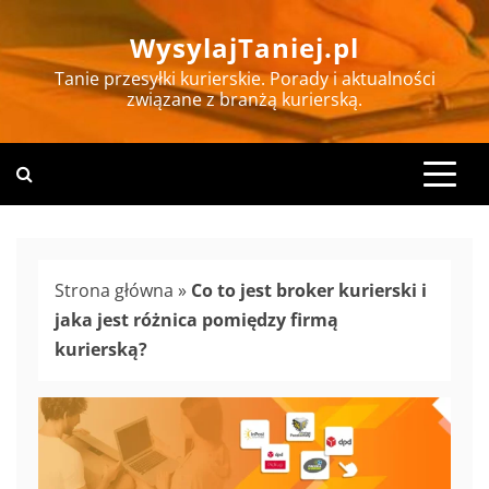
Skip
WysylajTaniej.pl
to
content
Tanie przesyłki kurierskie. Porady i aktualności
związane z branżą kurierską.
Strona główna
»
Co to jest broker kurierski i
jaka jest różnica pomiędzy firmą
kurierską?