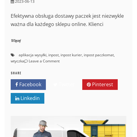
2023-06-13
Efektywna obsługa dostawy paczek jest niezwykle
ważna dla każdego sklepu online. Klienci
Więcej
aplikacja wysyłki
,
inpost
,
inpost kurier
,
inpost paczkomat
,
on
wtyczka
Leave a Comment
Paczkomaty
InPost
SHARE
i
Facebook
Twitter
Pinterest
kurier
w
Linkedin
Twoim
sklepie
online
dzięki
aplikacji.