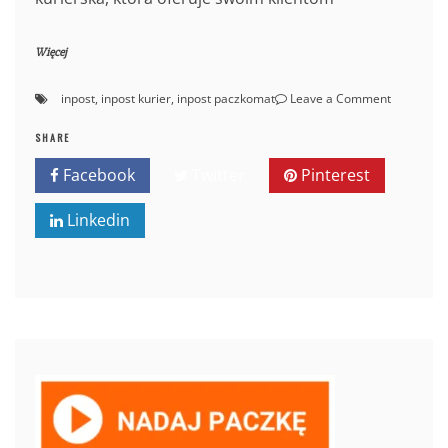
Więcej
on
inpost
,
inpost kurier
,
inpost paczkomat
Leave a Comment
Czym
różni
SHARE
się
Facebook
Twitter
Pinterest
Inpost
Kurier
Linkedin
od
Paczkoma