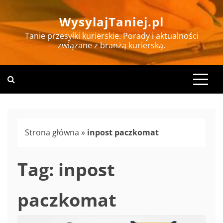
Skip
WysylajTaniej.pl
to
content
Tanie przesyłki kurierskie. Porady i aktualności
związane z branżą kurierską.
Strona główna
»
inpost paczkomat
Tag:
inpost
paczkomat