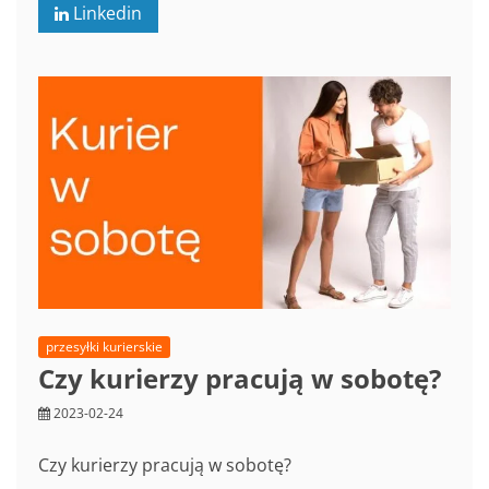
Linkedin
i
jaka
jest
różnica
pomiędzy
firmą
kurierską?
przesyłki kurierskie
Czy kurierzy pracują w sobotę?
2023-02-24
Czy kurierzy pracują w sobotę?