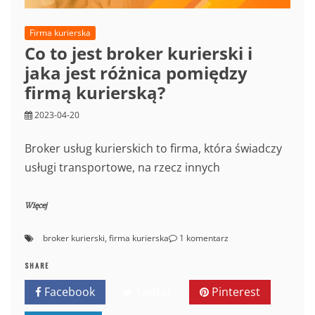
Firma kurierska
Co to jest broker kurierski i
jaka jest różnica pomiędzy
firmą kurierską?
2023-04-20
Broker usług kurierskich to firma, która świadczy
usługi transportowe, na rzecz innych
Więcej
do
broker kurierski
,
firma kurierska
1 komentarz
Co
to
SHARE
jest
Facebook
Twitter
Pinterest
broker
kurierski