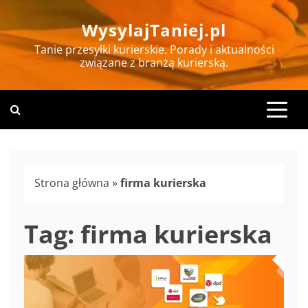
Skip
WysylajTaniej.pl
to
content
Tanie przesyłki kurierskie. Porady i aktualności
związane z branżą kurierską.
Strona główna
»
firma kurierska
Tag:
firma kurierska