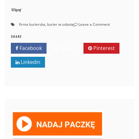
Więcej
on
firma kurierska
,
kurier w sobotę
Leave a Comment
Czy
kurierzy
SHARE
pracują
Facebook
Twitter
Pinterest
w
sobotę?
Linkedin