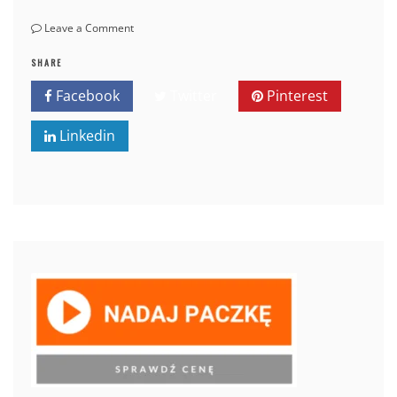
on
Leave a Comment
Jak
wysłać
SHARE
opony
Facebook
Twitter
Pinterest
tanio?
Linkedin