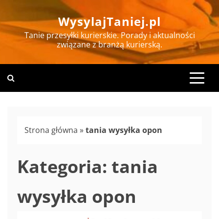
Skip
WysylajTaniej.pl
to
content
Tanie przesyłki kurierskie. Porady i aktualności
związane z branżą kurierską.
Strona główna
»
tania wysyłka opon
Kategoria:
tania
wysyłka opon