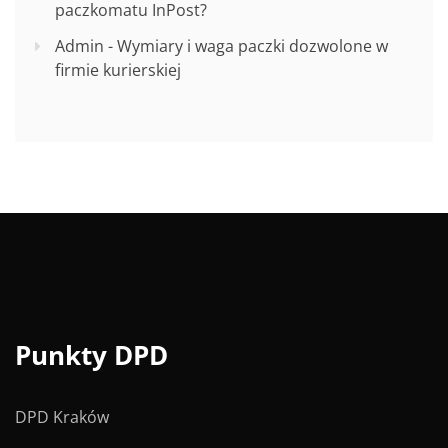
paczkomatu InPost?
Admin
-
Wymiary i waga paczki dozwolone w
firmie kurierskiej
Punkty DPD
DPD Kraków