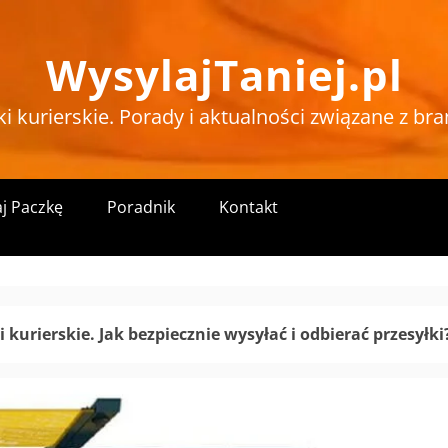
WysylajTaniej.pl
ki kurierskie. Porady i aktualności związane z bra
j Paczkę
Poradnik
Kontakt
 kurierskie. Jak bezpiecznie wysyłać i odbierać przesyłki