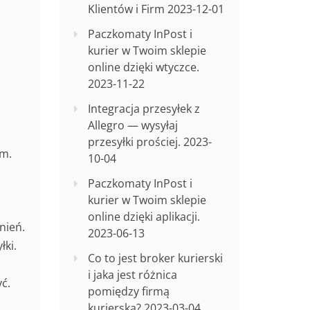
Klientów i Firm
2023-12-01
Paczkomaty InPost i
kurier w Twoim sklepie
online dzięki wtyczce.
2023-11-22
Integracja przesyłek z
Allegro — wysyłaj
przesyłki prościej.
2023-
rm.
10-04
Paczkomaty InPost i
kurier w Twoim sklepie
online dzięki aplikacji.
nień.
2023-06-13
łki.
Co to jest broker kurierski
i jaka jest różnica
ć.
pomiędzy firmą
kurierską?
2023-03-04