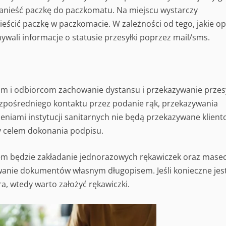
zanieść paczkę do paczkomatu. Na miejscu wystarczy
eścić paczkę w paczkomacie. W zależności od tego, jakie op
wali informacje o statusie przesyłki poprzez mail/sms.
om i odbiorcom zachowanie dystansu i przekazywanie przes
zpośredniego kontaktu przez podanie rąk, przekazywania
eniami instytucji sanitarnych nie będą przekazywane klien
ty celem dokonania podpisu.
ajem będzie zakładanie jednorazowych rękawiczek oraz mase
wanie dokumentów własnym długopisem. Jeśli konieczne jes
a, wtedy warto założyć rękawiczki.