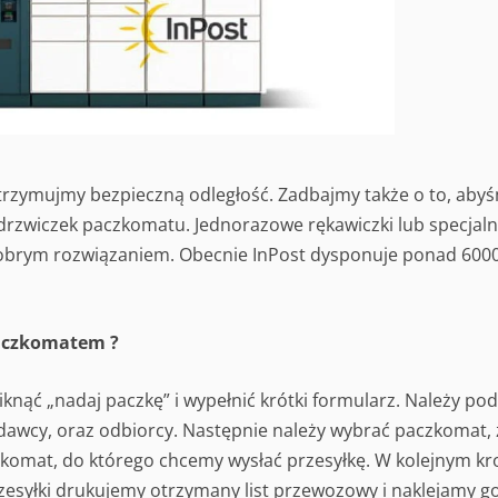
, utrzymujmy bezpieczną odległość. Zadbajmy także o to, aby
 drzwiczek paczkomatu. Jednorazowe rękawiczki lub specjal
obrym rozwiązaniem. Obecnie InPost dysponuje ponad 600
paczkomatem ?
kliknąć „nadaj paczkę” i wypełnić krótki formularz. Należy po
dawcy, oraz odbiorcy. Następnie należy wybrać paczkomat, 
zkomat, do którego chcemy wysłać przesyłkę. W kolejnym kr
zesyłki drukujemy otrzymany list przewozowy i naklejamy g