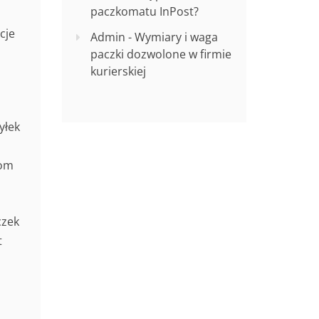
paczkomatu InPost?
cje
Admin
-
Wymiary i waga
paczki dozwolone w firmie
kurierskiej
yłek
tom
czek
t