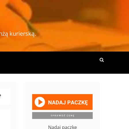
nżą kurierską.
?
Nadaj paczkę