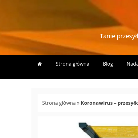
Skip
to
content
Tanie przesył
Strona główna
Blog
Nada
Strona główna
»
Koronawirus – przesyłki