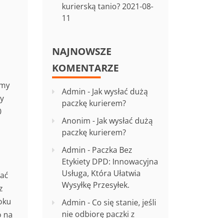
kurierską tanio?
2021-08-
11
NAJNOWSZE
KOMENTARZE
śmy
Admin
-
Jak wysłać dużą
ny
paczkę kurierem?
0
Anonim
-
Jak wysłać dużą
paczkę kurierem?
Admin
-
Paczka Bez
Etykiety DPD: Innowacyjna
Usługa, Która Ułatwia
dać
Wysyłkę Przesyłek.
z
oku
Admin
-
Co się stanie, jeśli
nie odbiorę paczki z
o na